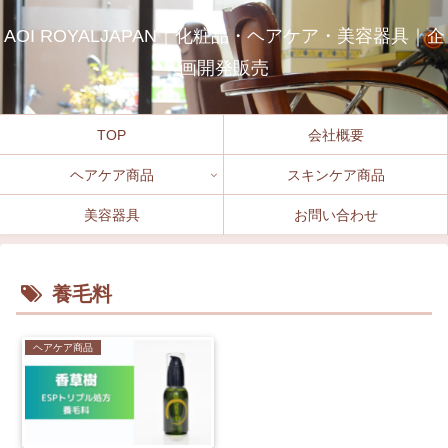
AOI ROYALJAPAN｜化粧品・ヘアケア・美容器具｜企
画開発販売
TOP
会社概要
ヘアケア商品
スキンケア商品
美容器具
お問い合わせ
養毛料
ヘアケア商品