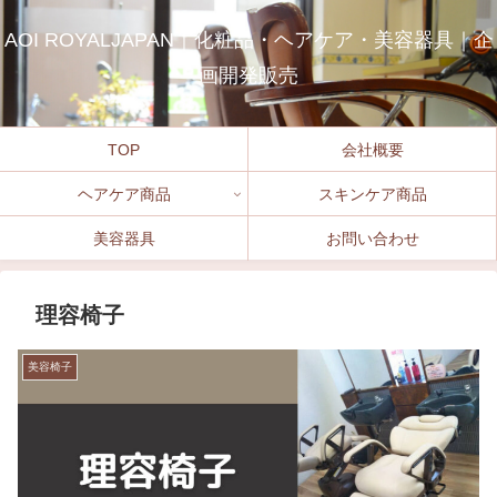
AOI ROYALJAPAN｜化粧品・ヘアケア・美容器具｜企
画開発販売
TOP
会社概要
ヘアケア商品
スキンケア商品
美容器具
お問い合わせ
理容椅子
美容椅子